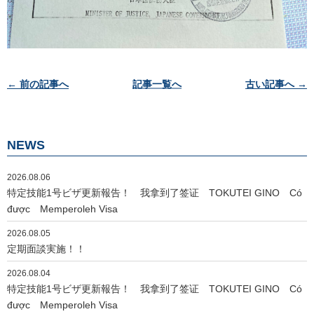
投
← 前の記事へ
記事一覧へ
古い記事へ →
稿
ナ
ビ
NEWS
ゲ
ー
2026.08.06
シ
特定技能1号ビザ更新報告！ 我拿到了签证 TOKUTEI GINO Có
ョ
được Memperoleh Visa
ン
2026.08.05
定期面談実施！！
2026.08.04
特定技能1号ビザ更新報告！ 我拿到了签证 TOKUTEI GINO Có
được Memperoleh Visa