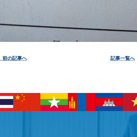
投
← 前の記事へ
記事一覧へ
稿
ナ
ビ
ゲ
ー
シ
ョ
ン