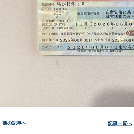
投
← 前の記事へ
記事一覧へ
稿