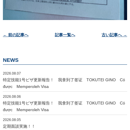
投
← 前の記事へ
記事一覧へ
古い記事へ →
稿
ナ
ビ
NEWS
ゲ
ー
2026.08.07
シ
特定技能1号ビザ更新報告！ 我拿到了签证 TOKUTEI GINO Có
ョ
được Memperoleh Visa
ン
2026.08.06
特定技能1号ビザ更新報告！ 我拿到了签证 TOKUTEI GINO Có
được Memperoleh Visa
2026.08.05
定期面談実施！！