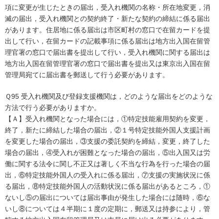
項に変更が生じたときの届出，受入れ機関の名称・所在地変更，消
滅の届出，受入れ機関との契約終了・新たな契約の締結に係る届出
があります。住居地に係る届出は市区町村の窓口で在留カードを提
出して行い，在留カードの記載事項に係る届出は地方出入国在留管
理官署の窓口で届出書を提出して行い，受入れ機関に関する届出は
地方出入国在留管理官署の窓口で届出書を提出又は東京出入国在留
管理局宛てに届出書を郵送して行う必要があります。
Ｑ95 受入れ機関及び登録支援機関は，どのような届出をどのような
方法で行う必要がありますか。
【Ａ】受入れ機関となった場合には，①特定技能雇用契約を変更，
終了，新たに締結した場合の届出，②１号特定技能外国人支援計画
を変更した場合の届出，③支援の委託契約を締結，変更，終了した
場合の届出，④受入れが困難となった場合の届出，⑤出入国又は労
働に関する法令に関し不正又は著しく不当な行為を行った場合の届
出，⑥特定技能外国人の受入れに係る届出，⑦支援の実施状況に係
る届出，⑧特定技能外国人の活動状況に係る届出があるところ，①
ないし⑤の届出については届出事由が発生した場合には随時，⑥な
いし⑧については４半期に１度の定期に，郵送又は持参により，管