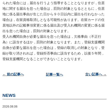
られた場合には，届出を行うよう指導することとなりますが，住居
地に関する届出を怠った場合は，罰則の対象となるとともに，住居
地に係る届出事由が生じた日から９０日以内に届出を行わなかった
場合は，在留資格取消しとなる可能性があります。在留カードの住
居地以外の記載事項変更に係る届出及び受入れ機関の変更に係る届
出を怠った場合は，罰則の対象となります。
受入れ機関自身が必要な届出を怠った場合は，欠格事由（不正行
為）に該当するほか，罰則の対象となります。また，登録支援機関
自身が必要な届出を怠った場合は，登録の取消しの対象となり，登
録が取り消されれば，登録拒否事由に該当するため，以後５年間，
登録支援機関となることができないこととなります。
投
← 前の記事へ
記事一覧へ
古い記事へ →
稿
ナ
ビ
NEWS
ゲ
ー
2026.08.06
シ