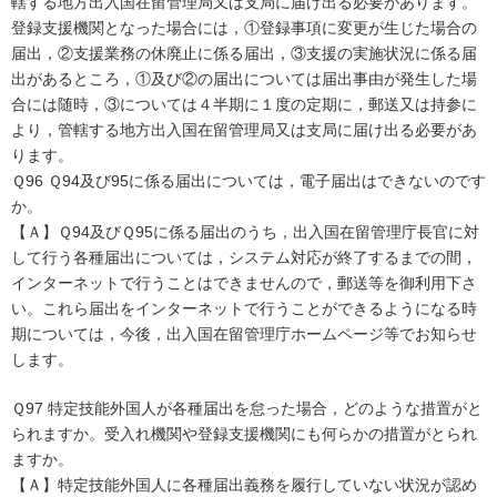
轄する地方出入国在留管理局又は支局に届け出る必要があります。
登録支援機関となった場合には，①登録事項に変更が生じた場合の
届出，②支援業務の休廃止に係る届出，③支援の実施状況に係る届
出があるところ，①及び②の届出については届出事由が発生した場
合には随時，③については４半期に１度の定期に，郵送又は持参に
より，管轄する地方出入国在留管理局又は支局に届け出る必要があ
ります。
Ｑ96 Ｑ94及び95に係る届出については，電子届出はできないのです
か。
【Ａ】Ｑ94及びＱ95に係る届出のうち，出入国在留管理庁長官に対
して行う各種届出については，システム対応が終了するまでの間，
インターネットで行うことはできませんので，郵送等を御利用下さ
い。これら届出をインターネットで行うことができるようになる時
期については，今後，出入国在留管理庁ホームページ等でお知らせ
します。
Ｑ97 特定技能外国人が各種届出を怠った場合，どのような措置がと
られますか。受入れ機関や登録支援機関にも何らかの措置がとられ
ますか。
【Ａ】特定技能外国人に各種届出義務を履行していない状況が認め