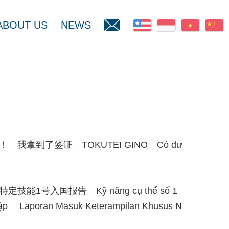
ABOUT US
NEWS
我拿到了签证 TOKUTEI GINO Có đư
能1号入国报告 Kỹ năng cụ thể số 1
hập Laporan Masuk Keterampilan Khusus N