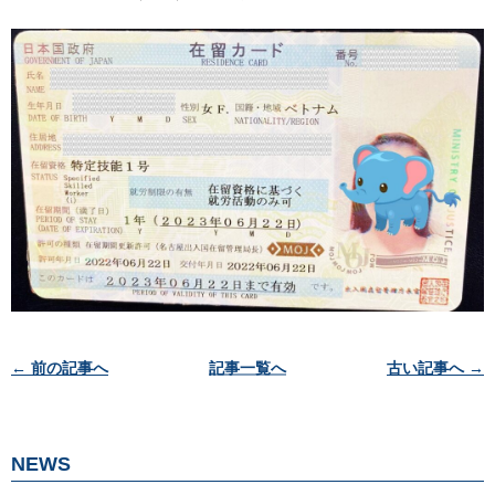
投
← 前の記事へ
記事一覧へ
古い記事へ →
稿
ナ
ビ
NEWS
ゲ
ー