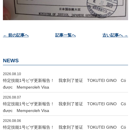
投
← 前の記事へ
記事一覧へ
古い記事へ →
稿
ナ
ビ
NEWS
ゲ
ー
2026.08.10
シ
特定技能1号ビザ更新報告！ 我拿到了签证 TOKUTEI GINO Có
ョ
được Memperoleh Visa
ン
2026.08.07
特定技能1号ビザ更新報告！ 我拿到了签证 TOKUTEI GINO Có
được Memperoleh Visa
2026.08.06
特定技能1号ビザ更新報告！ 我拿到了签证 TOKUTEI GINO Có