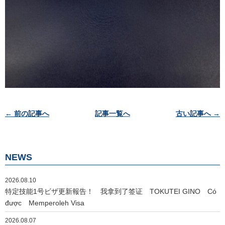
投
← 前の記事へ
記事一覧へ
古い記事へ →
稿
ナ
ビ
NEWS
ゲ
ー
2026.08.10
シ
特定技能1号ビザ更新報告！ 我拿到了签证 TOKUTEI GINO Có
ョ
được Memperoleh Visa
ン
2026.08.07