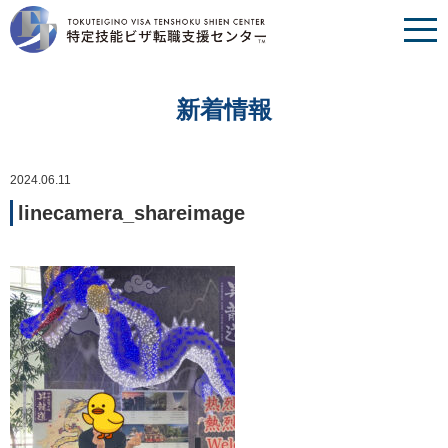
新着情報
2024.06.11
linecamera_shareimage