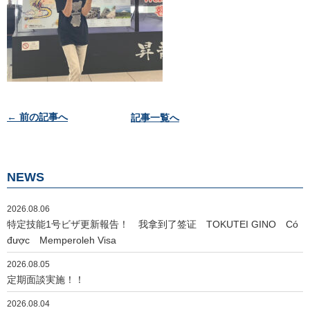
投
← 前の記事へ
記事一覧へ
稿
ナ
ビ
NEWS
ゲ
ー
2026.08.06
シ
特定技能1号ビザ更新報告！ 我拿到了签证 TOKUTEI GINO Có
ョ
được Memperoleh Visa
ン
2026.08.05
定期面談実施！！
2026.08.04