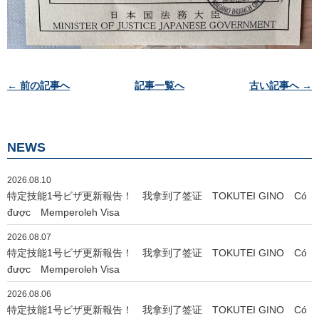
投
← 前の記事へ
記事一覧へ
古い記事へ →
稿
ナ
ビ
NEWS
ゲ
ー
2026.08.10
シ
特定技能1号ビザ更新報告！ 我拿到了签证 TOKUTEI GINO Có
ョ
được Memperoleh Visa
ン
2026.08.07
特定技能1号ビザ更新報告！ 我拿到了签证 TOKUTEI GINO Có
được Memperoleh Visa
2026.08.06
特定技能1号ビザ更新報告！ 我拿到了签证 TOKUTEI GINO Có