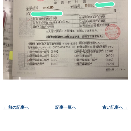
投
← 前の記事へ
記事一覧へ
古い記事へ →
稿
ナ
ビ