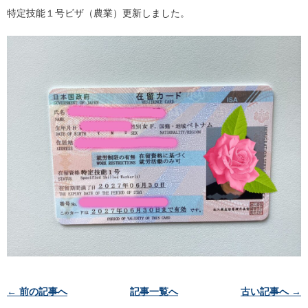
特定技能１号ビザ（農業）更新しました。
投
← 前の記事へ
記事一覧へ
古い記事へ →
稿