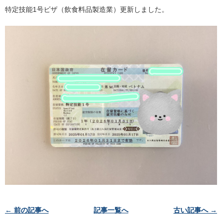
特定技能1号ビザ（飲食料品製造業）更新しました。
投
← 前の記事へ
記事一覧へ
古い記事へ →
稿